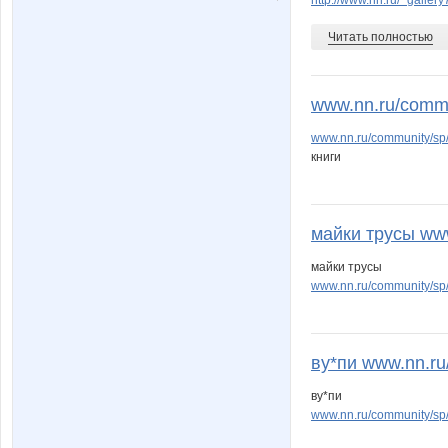
http://www.nn.ru/~gall
Весна29.04
Владле
Читать полностью
www.nn.ru/commun
www.nn.ru/community/sp
книги
майки трусы www
майки трусы
www.nn.ru/community/sp
ву*пи www.nn.ru/
ву*пи
www.nn.ru/community/sp