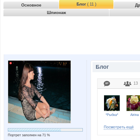
Блог
( 11 )
Основное
Д
Шпионаж
Блог
13
*Рыбка*
Airina
Посмотреть ещё
Портрет заполнен на 71 %