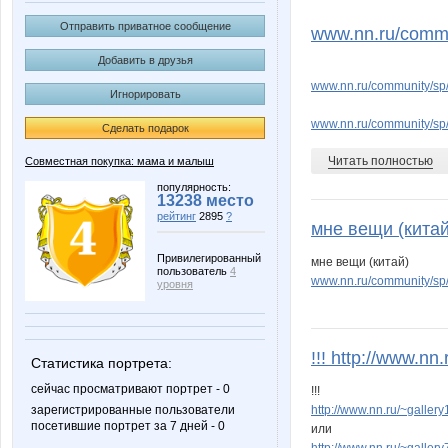
KoRny
Lonza
Отправить приватное сообщение
www.nn.ru/commu
Добавить в друзья
www.nn.ru/community/s
Игнорировать
Yuly@shk@ru
adelnn
www.nn.ru/community/s
Сделать подарок
Читать полностью
Совместная покупка: мама и малыш
stauri
triniti12
популярность:
13238 место
рейтинг
2895
?
мне вещи (китай
Привилегированный
мне вещи (китай)
пользователь
4
Девочка никто
ДевочкаПрипе
www.nn.ru/community/s
уровня
!!! http://www.nn.
Статистика портрета:
Наталья*
Нектари
сейчас просматривают портрет - 0
!!!
зарегистрированные пользователи
http://www.nn.ru/~gall
посетившие портрет за 7 дней - 0
или